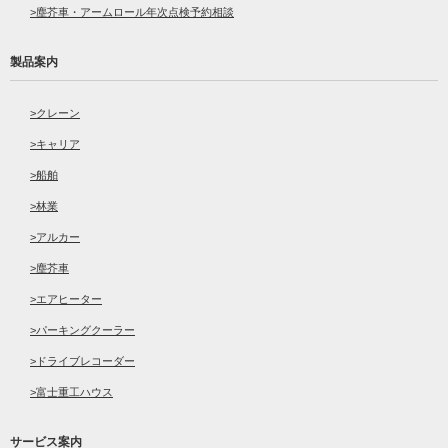
塵芥車・アームロール年次点検予約相談
製品案内
クレーン
キャリア
船舶
林業
アルカー
塵芥車
エアヒーター
パーキングクーラー
ドライブレコーダー
富士重工ハウス
サービス案内