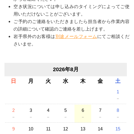
空き状況については申し込みのタイミングによってご使
用いただけないことがございます。
ご予約のご連絡をいただきましたら担当者から作業内容
の詳細について確認のご連絡を差し上げます。
岩手県外のお客様は
別途メールフォーム
にてご相談くだ
さいませ。
2026年8月
日
月
火
水
木
金
土
1
－
2
3
4
5
6
7
8
－
－
－
－
－
－
－
9
10
11
12
13
14
15