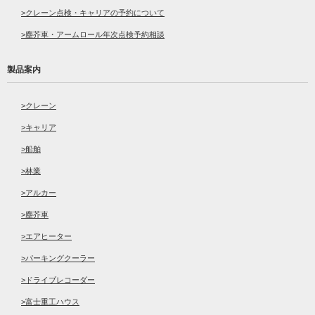
クレーン点検・キャリアの予約について
塵芥車・アームロール年次点検予約相談
製品案内
クレーン
キャリア
船舶
林業
アルカー
塵芥車
エアヒーター
パーキングクーラー
ドライブレコーダー
富士重工ハウス