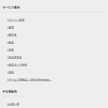
サービス案内
クレーン架装
修理
塵芥車
鈑金
塗装
安全講習会
油圧ホース制作
部品
サービス情報誌「UNS Information」
中古車販売
お買い得