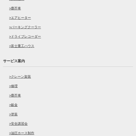
塵芥車
エアヒーター
パーキングクーラー
ドライブレコーダー
富士重工ハウス
サービス案内
クレーン架装
修理
塵芥車
鈑金
塗装
安全講習会
油圧ホース制作