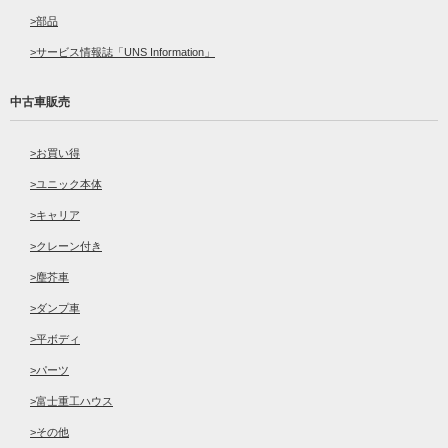
部品
サービス情報誌「UNS Information」
中古車販売
お買い得
ユニック本体
キャリア
クレーン付き
塵芥車
ダンプ車
平ボディ
パーツ
富士重工ハウス
その他